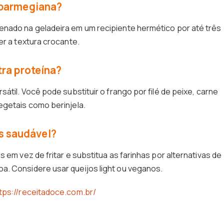
 parmegiana?
enado na geladeira em um recipiente hermético por até três
er a textura crocante.
tra proteína?
átil. Você pode substituir o frango por filé de peixe, carne
egetais como berinjela.
s saudável?
 em vez de fritar e substitua as farinhas por alternativas de
a. Considere usar queijos light ou veganos.
tps://receitadoce.com.br/