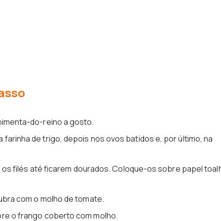
asso
pimenta-do-reino a gosto.
arinha de trigo, depois nos ovos batidos e, por último, na
te os filés até ficarem dourados. Coloque-os sobre papel toal
 cubra com o molho de tomate.
bre o frango coberto com molho.