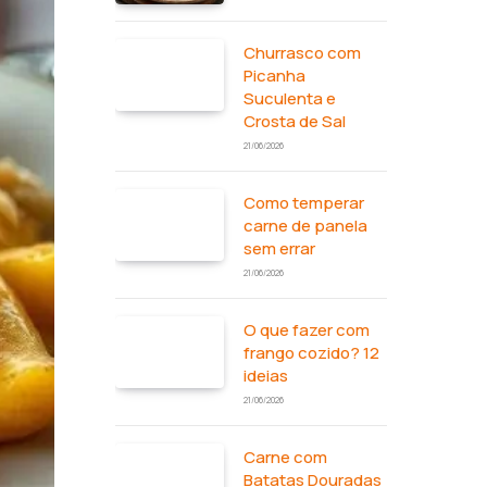
Churrasco com
Picanha
Suculenta e
Crosta de Sal
21/06/2026
Como temperar
carne de panela
sem errar
21/06/2026
O que fazer com
frango cozido? 12
ideias
21/06/2026
Carne com
Batatas Douradas