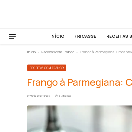
INÍCIO
FRICASSE
RECEITAS 
Início
Receitas com Frango
Frango à Parmegiana: Crocante 
-
-
RECEITAS COM FRANGO
Frango à Parmegiana: 
By
Marta dos Frangos
3 Mins Read