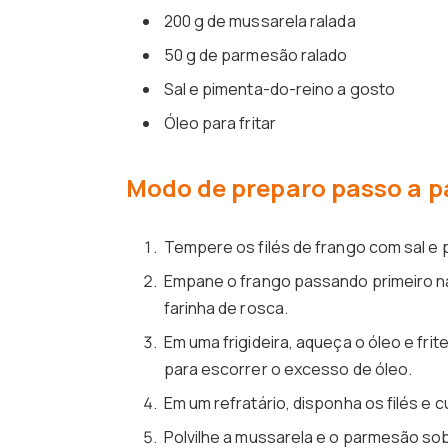
200 g de mussarela ralada
50 g de parmesão ralado
Sal e pimenta-do-reino a gosto
Óleo para fritar
Modo de preparo passo a p
Tempere os filés de frango com sal e 
Empane o frango passando primeiro na f
farinha de rosca.
Em uma frigideira, aqueça o óleo e fri
para escorrer o excesso de óleo.
Em um refratário, disponha os filés e
Polvilhe a mussarela e o parmesão so