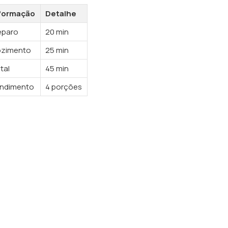
formação
Detalhe
eparo
20 min
zimento
25 min
tal
45 min
ndimento
4 porções