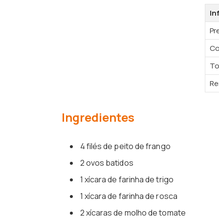
In
Pr
Co
To
Re
Ingredientes
4 filés de peito de frango
2 ovos batidos
1 xícara de farinha de trigo
1 xícara de farinha de rosca
2 xícaras de molho de tomate