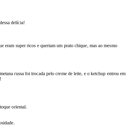
essa delícia!
 que eram super ricos e queriam um prato chique, mas ao mesmo
etana russa foi trocada pelo creme de leite, e o ketchup entrou em
!
oque oriental.
osidade.