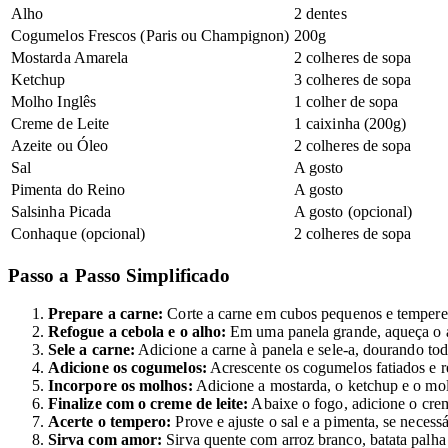
Alho
2 dentes
Cogumelos Frescos (Paris ou Champignon)
200g
Mostarda Amarela
2 colheres de sopa
Ketchup
3 colheres de sopa
Molho Inglês
1 colher de sopa
Creme de Leite
1 caixinha (200g)
Azeite ou Óleo
2 colheres de sopa
Sal
A gosto
Pimenta do Reino
A gosto
Salsinha Picada
A gosto (opcional)
Conhaque (opcional)
2 colheres de sopa
Passo a Passo Simplificado
Prepare a carne:
Corte a carne em cubos pequenos e tempere 
Refogue a cebola e o alho:
Em uma panela grande, aqueça o az
Sele a carne:
Adicione a carne à panela e sele-a, dourando tod
Adicione os cogumelos:
Acrescente os cogumelos fatiados e r
Incorpore os molhos:
Adicione a mostarda, o ketchup e o mol
Finalize com o creme de leite:
Abaixe o fogo, adicione o creme
Acerte o tempero:
Prove e ajuste o sal e a pimenta, se necessá
Sirva com amor:
Sirva quente com arroz branco, batata palha 