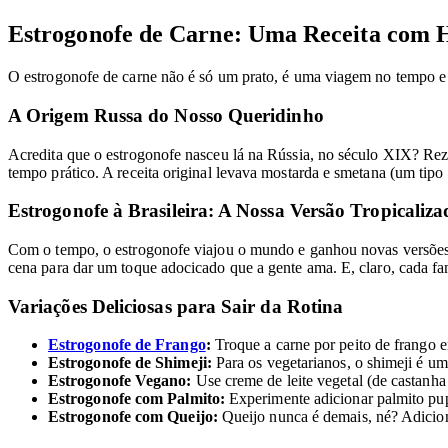
Estrogonofe de Carne: Uma Receita com H
O estrogonofe de carne não é só um prato, é uma viagem no tempo e 
A Origem Russa do Nosso Queridinho
Acredita que o estrogonofe nasceu lá na Rússia, no século XIX? Reza
tempo prático. A receita original levava mostarda e smetana (um tipo
Estrogonofe à Brasileira: A Nossa Versão Tropicaliza
Com o tempo, o estrogonofe viajou o mundo e ganhou novas versões. N
cena para dar um toque adocicado que a gente ama. E, claro, cada fam
Variações Deliciosas para Sair da Rotina
Estrogonofe de Frango
:
Troque a carne por peito de frango 
Estrogonofe de Shimeji:
Para os vegetarianos, o shimeji é u
Estrogonofe Vegano:
Use creme de leite vegetal (de castanha
Estrogonofe com Palmito:
Experimente adicionar palmito pup
Estrogonofe com Queijo:
Queijo nunca é demais, né? Adicion