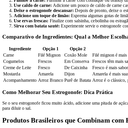
Flambe a carne:
Flambar a carne com conhaque ou brandy dá 
Use caldo de carne:
Adicione um pouco de caldo de carne case
Deixe o estrogonofe descansar:
Depois de pronto, deixe o est
Adicione um toque de limão:
Esprema algumas gotas de limão 
Use ervas frescas:
Finalize com salsinha, cebolinha ou estragã
Sirva com batata sauté:
Experimente servir o estrogonofe com
Comparativo de Ingredientes: Qual a Melhor Escolh
Ingrediente
Opção 1
Opção 2
Carne
Filé Mignon
Coxão Mole
Filé mignon é mais
Cogumelos
Frescos
Em Conserva
Frescos têm mais sa
Creme de Leite
Fresco
De Caixinha
Fresco é mais sabor
Mostarda
Amarela
Dijon
Amarela é mais suav
Acompanhamento
Arroz Branco
Purê de Batata
Arroz é o clássico,
Como Melhorar Seu Estrogonofe: Dica Prática
Se o seu estrogonofe ficou muito ácido, adicione uma pitada de açúca
para diluir o sal.
Produtos Brasileiros que Combinam com 