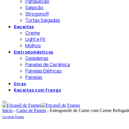
Panquecas
Salpicão
Strogonoff
Tortas Salgadas
Receitas
Creme
Light e Fit
Molhos
Eletrodomésticos
Geladeiras
Panelas de Cerâmica
Panelas Elétricas
Panelas
Dicas
Receitas com Frango
Início
-
Carne de Panela
-
Estrogonofe de Carne com Creme Refogad
Carne de Panela