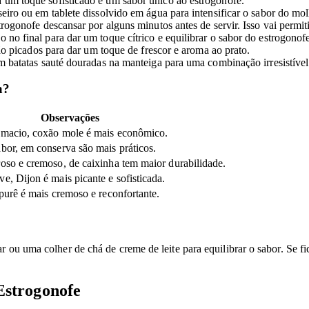
um toque sofisticado e um sabor único ao estrogonofe.
iro ou em tablete dissolvido em água para intensificar o sabor do mol
rogonofe descansar por alguns minutos antes de servir. Isso vai permit
no final para dar um toque cítrico e equilibrar o sabor do estrogonofe
o picados para dar um toque de frescor e aroma ao prato.
 batatas sauté douradas na manteiga para uma combinação irresistível
a?
Observações
 macio, coxão mole é mais econômico.
bor, em conserva são mais práticos.
oso e cremoso, de caixinha tem maior durabilidade.
e, Dijon é mais picante e sofisticada.
 purê é mais cremoso e reconfortante.
r ou uma colher de chá de creme de leite para equilibrar o sabor. Se 
Estrogonofe