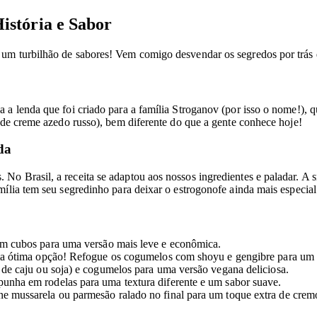
istória e Sabor
um turbilhão de sabores! Vem comigo desvendar os segredos por trás d
 a lenda que foi criado para a família Stroganov (por isso o nome!),
 de creme azedo russo), bem diferente do que a gente conhece hoje!
da
o Brasil, a receita se adaptou aos nossos ingredientes e paladar. A sm
ília tem seu segredinho para deixar o estrogonofe ainda mais especial
em cubos para uma versão mais leve e econômica.
ma ótima opção! Refogue os cogumelos com shoyu e gengibre para um t
 de caju ou soja) e cogumelos para uma versão vegana deliciosa.
unha em rodelas para uma textura diferente e um sabor suave.
e mussarela ou parmesão ralado no final para um toque extra de crem