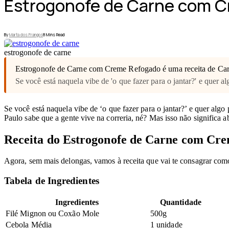
Estrogonofe de Carne com 
By
Marta dos Frangos
8 Mins Read
estrogonofe de carne
Estrogonofe de Carne com Creme Refogado é uma receita de Ca
Se você está naquela vibe de 'o que fazer para o jantar?' e quer
Se você está naquela vibe de ‘o que fazer para o jantar?’ e quer a
Paulo sabe que a gente vive na correria, né? Mas isso não significa a
Receita do Estrogonofe de Carne com Cre
Agora, sem mais delongas, vamos à receita que vai te consagrar como
Tabela de Ingredientes
Ingredientes
Quantidade
Filé Mignon ou Coxão Mole
500g
Cebola Média
1 unidade