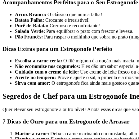
Acompanhamentos Perfeitos para o Seu Estrogonofe
Arroz Branco:
O clássico que nunca falha!
Batata Palha:
Crocante e irresistível!
Purê de Batata:
Cremoso e reconfortante!
Salada Verde:
Para equilibrar o prato com frescor e leveza.
Pão Francês:
Para raspar o molhinho que sobra no prato (ning
Dicas Extras para um Estrogonofe Perfeito
Escolha a carne certa:
O filé mignon é a opção mais macia, 
Não economize nos cogumelos:
Eles dão um sabor especial a
Cuidado com o creme de leite:
Use creme de leite fresco ou 
Acerte no tempero:
Prove e ajuste o sal, a pimenta e a mosta
Sirva com amor:
O estrogonofe fica ainda mais gostoso quan
Segredos de Chef para um Estrogonofe Ine
Quer elevar seu estrogonofe a outro nível? Anota essas dicas que vão 
7 Dicas de Ouro para um Estrogonofe de Arrasar
Marine a carne:
Deixe a carne marinando em mostarda, alho e 