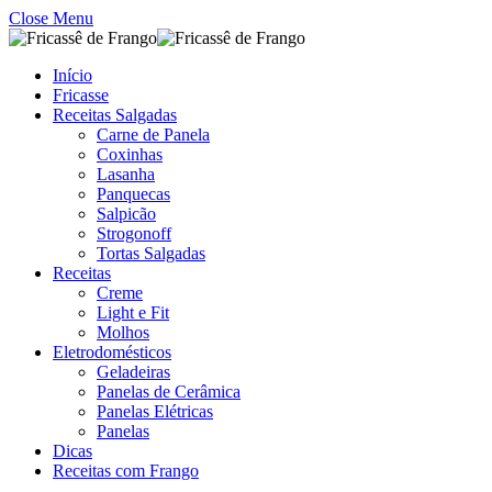
Close Menu
Início
Fricasse
Receitas Salgadas
Carne de Panela
Coxinhas
Lasanha
Panquecas
Salpicão
Strogonoff
Tortas Salgadas
Receitas
Creme
Light e Fit
Molhos
Eletrodomésticos
Geladeiras
Panelas de Cerâmica
Panelas Elétricas
Panelas
Dicas
Receitas com Frango