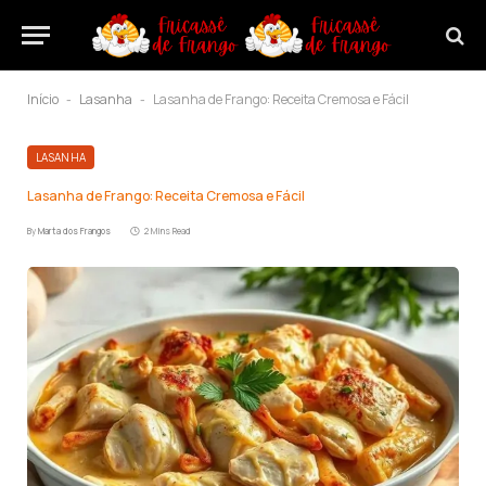
Início
Lasanha
Lasanha de Frango: Receita Cremosa e Fácil
-
-
LASANHA
Lasanha de Frango: Receita Cremosa e Fácil
By
Marta dos Frangos
2 Mins Read