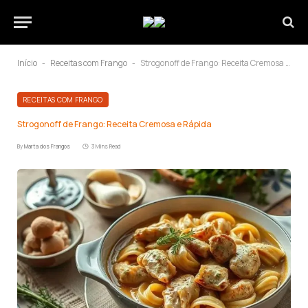
Início
Receitas com Frango
Strogonoff de Frango: Receita Cremosa e Rápida
-
-
RECEITAS COM FRANGO
Strogonoff de Frango: Receita Cremosa e Rápida
By
Marta dos Frangos
3 Mins Read