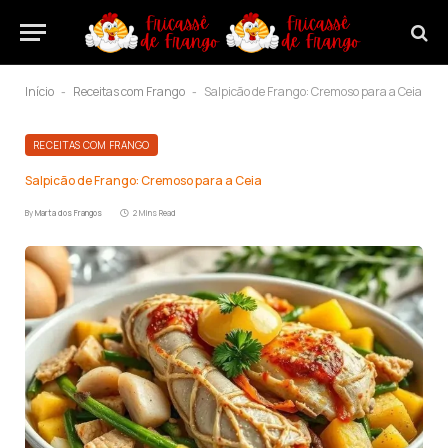
Início
Receitas com Frango
Salpicão de Frango: Cremoso para a Ceia
-
-
RECEITAS COM FRANGO
Salpicão de Frango: Cremoso para a Ceia
By
Marta dos Frangos
2 Mins Read