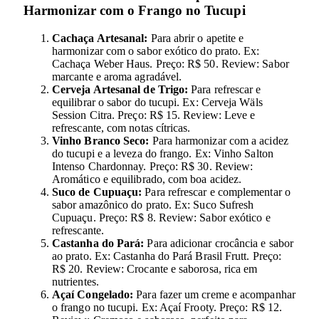
Harmonizar com o Frango no Tucupi
Cachaça Artesanal:
Para abrir o apetite e
harmonizar com o sabor exótico do prato. Ex:
Cachaça Weber Haus. Preço: R$ 50. Review: Sabor
marcante e aroma agradável.
Cerveja Artesanal de Trigo:
Para refrescar e
equilibrar o sabor do tucupi. Ex: Cerveja Wäls
Session Citra. Preço: R$ 15. Review: Leve e
refrescante, com notas cítricas.
Vinho Branco Seco:
Para harmonizar com a acidez
do tucupi e a leveza do frango. Ex: Vinho Salton
Intenso Chardonnay. Preço: R$ 30. Review:
Aromático e equilibrado, com boa acidez.
Suco de Cupuaçu:
Para refrescar e complementar o
sabor amazônico do prato. Ex: Suco Sufresh
Cupuaçu. Preço: R$ 8. Review: Sabor exótico e
refrescante.
Castanha do Pará:
Para adicionar crocância e sabor
ao prato. Ex: Castanha do Pará Brasil Frutt. Preço:
R$ 20. Review: Crocante e saborosa, rica em
nutrientes.
Açaí Congelado:
Para fazer um creme e acompanhar
o frango no tucupi. Ex: Açaí Frooty. Preço: R$ 12.