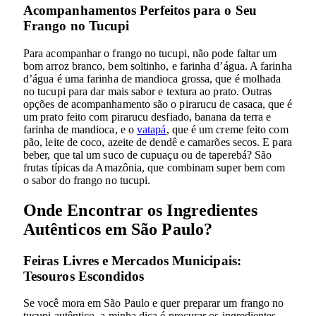
Acompanhamentos Perfeitos para o Seu
Frango no Tucupi
Para acompanhar o frango no tucupi, não pode faltar um
bom arroz branco, bem soltinho, e farinha d’água. A farinha
d’água é uma farinha de mandioca grossa, que é molhada
no tucupi para dar mais sabor e textura ao prato. Outras
opções de acompanhamento são o pirarucu de casaca, que é
um prato feito com pirarucu desfiado, banana da terra e
farinha de mandioca, e o
vatapá
, que é um creme feito com
pão, leite de coco, azeite de dendê e camarões secos. E para
beber, que tal um suco de cupuaçu ou de taperebá? São
frutas típicas da Amazônia, que combinam super bem com
o sabor do frango no tucupi.
Onde Encontrar os Ingredientes
Autênticos em São Paulo?
Feiras Livres e Mercados Municipais:
Tesouros Escondidos
Se você mora em São Paulo e quer preparar um frango no
tucupi autêntico, a minha dica é procurar os ingredientes