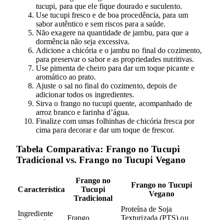
tucupi, para que ele fique dourado e suculento.
Use tucupi fresco e de boa procedência, para um
sabor autêntico e sem riscos para a saúde.
Não exagere na quantidade de jambu, para que a
dormência não seja excessiva.
Adicione a chicória e o jambu no final do cozimento,
para preservar o sabor e as propriedades nutritivas.
Use pimenta de cheiro para dar um toque picante e
aromático ao prato.
Ajuste o sal no final do cozimento, depois de
adicionar todos os ingredientes.
Sirva o frango no tucupi quente, acompanhado de
arroz branco e farinha d’água.
Finalize com umas folhinhas de chicória fresca por
cima para decorar e dar um toque de frescor.
Tabela Comparativa: Frango no Tucupi
Tradicional vs. Frango no Tucupi Vegano
Frango no
Frango no Tucupi
Característica
Tucupi
Vegano
Tradicional
Proteína de Soja
Ingrediente
Frango
Texturizada (PTS) ou