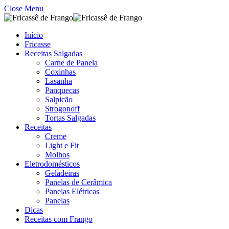
Close Menu
Início
Fricasse
Receitas Salgadas
Carne de Panela
Coxinhas
Lasanha
Panquecas
Salpicão
Strogonoff
Tortas Salgadas
Receitas
Creme
Light e Fit
Molhos
Eletrodomésticos
Geladeiras
Panelas de Cerâmica
Panelas Elétricas
Panelas
Dicas
Receitas com Frango