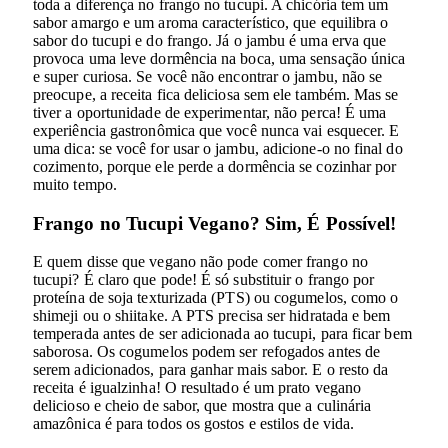
toda a diferença no frango no tucupi. A chicória tem um
sabor amargo e um aroma característico, que equilibra o
sabor do tucupi e do frango. Já o jambu é uma erva que
provoca uma leve dormência na boca, uma sensação única
e super curiosa. Se você não encontrar o jambu, não se
preocupe, a receita fica deliciosa sem ele também. Mas se
tiver a oportunidade de experimentar, não perca! É uma
experiência gastronômica que você nunca vai esquecer. E
uma dica: se você for usar o jambu, adicione-o no final do
cozimento, porque ele perde a dormência se cozinhar por
muito tempo.
Frango no Tucupi Vegano? Sim, É Possível!
E quem disse que vegano não pode comer frango no
tucupi? É claro que pode! É só substituir o frango por
proteína de soja texturizada (PTS) ou cogumelos, como o
shimeji ou o shiitake. A PTS precisa ser hidratada e bem
temperada antes de ser adicionada ao tucupi, para ficar bem
saborosa. Os cogumelos podem ser refogados antes de
serem adicionados, para ganhar mais sabor. E o resto da
receita é igualzinha! O resultado é um prato vegano
delicioso e cheio de sabor, que mostra que a culinária
amazônica é para todos os gostos e estilos de vida.