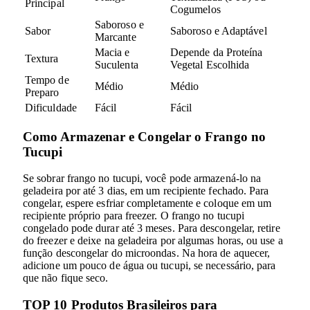
Principal
Cogumelos
Saboroso e
Sabor
Saboroso e Adaptável
Marcante
Macia e
Depende da Proteína
Textura
Suculenta
Vegetal Escolhida
Tempo de
Médio
Médio
Preparo
Dificuldade
Fácil
Fácil
Como Armazenar e Congelar o Frango no
Tucupi
Se sobrar frango no tucupi, você pode armazená-lo na
geladeira por até 3 dias, em um recipiente fechado. Para
congelar, espere esfriar completamente e coloque em um
recipiente próprio para freezer. O frango no tucupi
congelado pode durar até 3 meses. Para descongelar, retire
do freezer e deixe na geladeira por algumas horas, ou use a
função descongelar do microondas. Na hora de aquecer,
adicione um pouco de água ou tucupi, se necessário, para
que não fique seco.
TOP 10 Produtos Brasileiros para