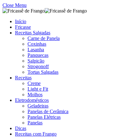
Close Menu
Início
Fricasse
Receitas Salgadas
Carne de Panela
Coxinhas
Lasanha
Panquecas
Salpicão
Strogonoff
Tortas Salgadas
Receitas
Creme
Light e Fit
Molhos
Eletrodomésticos
Geladeiras
Panelas de Cerâmica
Panelas Elétricas
Panelas
Dicas
Receitas com Frango