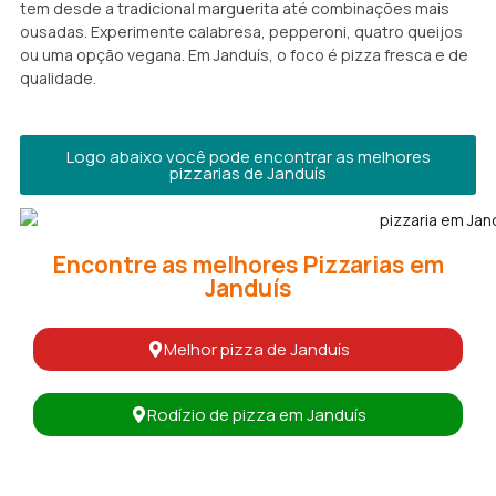
tem desde a tradicional marguerita até combinações mais
ousadas. Experimente calabresa, pepperoni, quatro queijos
ou uma opção vegana. Em Janduís, o foco é pizza fresca e de
qualidade.
Logo abaixo você pode encontrar as melhores
pizzarias de Janduís
Encontre as melhores Pizzarias em
Janduís
Melhor pizza de Janduís
Rodízio de pizza em Janduís