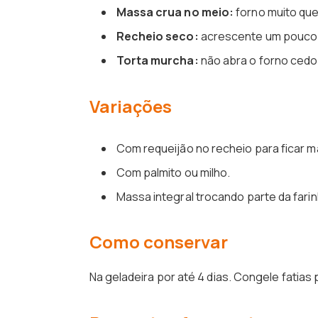
Massa crua no meio:
forno muito que
Recheio seco:
acrescente um pouco 
Torta murcha:
não abra o forno cedo
Variações
Com requeijão no recheio para ficar 
Com palmito ou milho.
Massa integral trocando parte da farin
Como conservar
Na geladeira por até 4 dias. Congele fatias