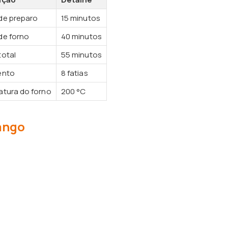
e preparo
15 minutos
e forno
40 minutos
otal
55 minutos
ento
8 fatias
tura do forno
200 °C
rango