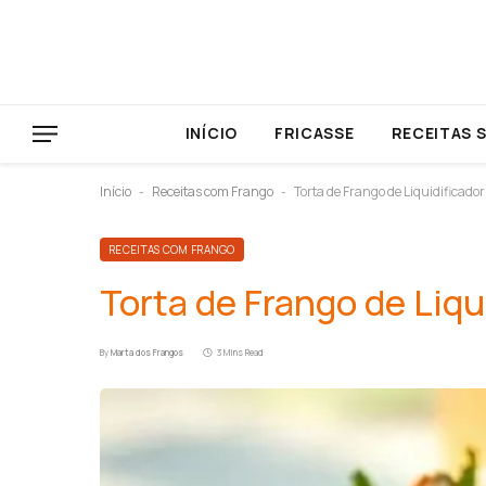
INÍCIO
FRICASSE
RECEITAS 
Início
Receitas com Frango
Torta de Frango de Liquidificador
-
-
RECEITAS COM FRANGO
Torta de Frango de Liqu
By
Marta dos Frangos
3 Mins Read