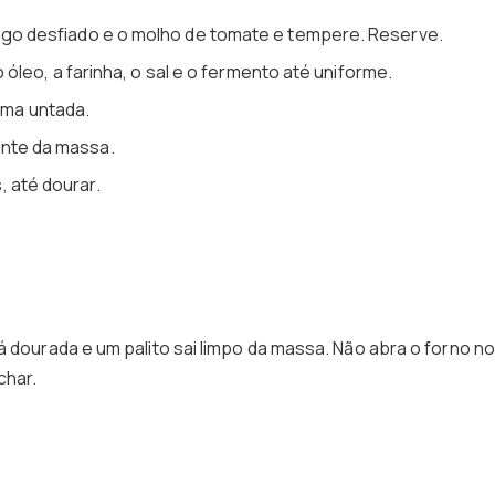
ango desfiado e o molho de tomate e tempere. Reserve.
 o óleo, a farinha, o sal e o fermento até uniforme.
ma untada.
ante da massa.
, até dourar.
á dourada e um palito sai limpo da massa. Não abra o forno n
char.