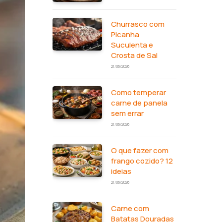
Churrasco com
Picanha
Suculenta e
Crosta de Sal
21/06/2026
Como temperar
carne de panela
sem errar
21/06/2026
O que fazer com
frango cozido? 12
ideias
21/06/2026
Carne com
Batatas Douradas