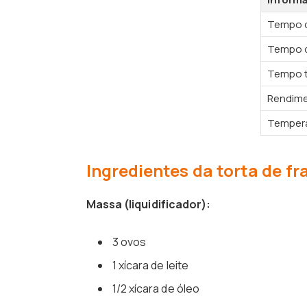
Tempo d
Tempo d
Tempo t
Rendim
Tempera
Ingredientes da torta de f
Massa (liquidificador):
3 ovos
1 xícara de leite
1/2 xícara de óleo