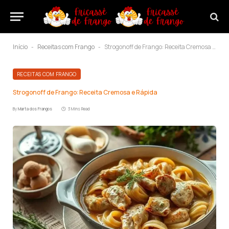
Início
Receitas com Frango
Strogonoff de Frango: Receita Cremosa e Rápida
-
-
RECEITAS COM FRANGO
Strogonoff de Frango: Receita Cremosa e Rápida
By
Marta dos Frangos
3 Mins Read