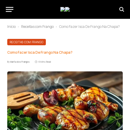
Início
Receitas com Frango
Como Fazer Isca De Frango Na Chapa?
-
-
RECEITAS COM FRANGO
Como Fazer Isca De Frango Na Chapa?
By
Marta dos Frangos
6 Mins Read