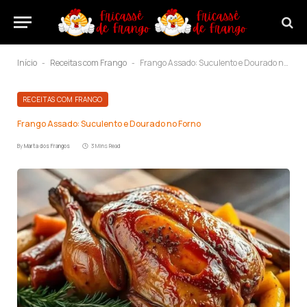
Início
Receitas com Frango
Frango Assado: Suculento e Dourado no Forno
-
-
RECEITAS COM FRANGO
Frango Assado: Suculento e Dourado no Forno
By
Marta dos Frangos
3 Mins Read