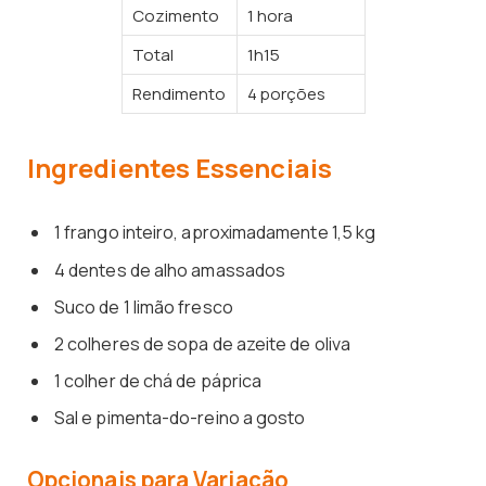
Cozimento
1 hora
Total
1h15
Rendimento
4 porções
Ingredientes Essenciais
1 frango inteiro, aproximadamente 1,5 kg
4 dentes de alho amassados
Suco de 1 limão fresco
2 colheres de sopa de azeite de oliva
1 colher de chá de páprica
Sal e pimenta-do-reino a gosto
Opcionais para Variação