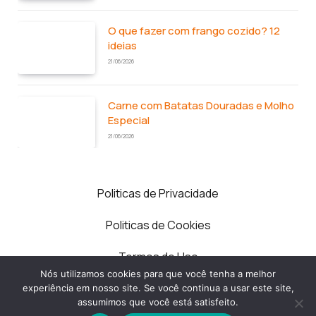
O que fazer com frango cozido? 12
ideias
21/06/2026
Carne com Batatas Douradas e Molho
Especial
21/06/2026
Politicas de Privacidade
Politicas de Cookies
Termos de Uso
Nós utilizamos cookies para que você tenha a melhor
Contato
experiência em nosso site. Se você continua a usar este site,
assumimos que você está satisfeito.