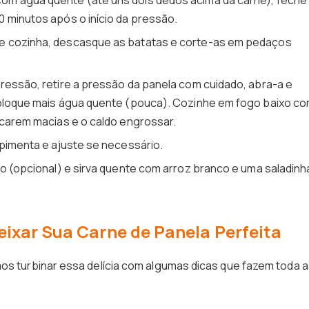
om água quente (até uns dois dedos acima da carne), feche
 minutos após o início da pressão.
e cozinha, descasque as batatas e corte-as em pedaços
essão, retire a pressão da panela com cuidado, abra-a e
coloque mais água quente (pouca). Cozinhe em fogo baixo c
icarem macias e o caldo engrossar.
a pimenta e ajuste se necessário.
o (opcional) e sirva quente com arroz branco e uma saladinh
ixar Sua Carne de Panela Perfeita
mos turbinar essa delícia com algumas dicas que fazem toda a