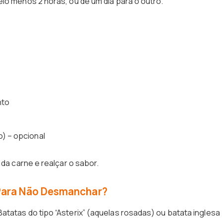
lo menos 2 horas, ou de um dia para o outro.
nto
o) – opcional
 da carne e realçar o sabor.
 Para Não Desmanchar?
atatas do tipo “Asterix” (aquelas rosadas) ou batata inglesa