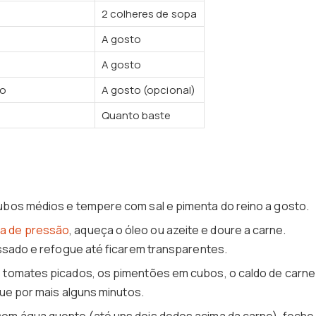
2 colheres de sopa
A gosto
A gosto
do
A gosto (opcional)
Quanto baste
bos médios e tempere com sal e pimenta do reino a gosto.
a de pressão
, aqueça o óleo ou azeite e doure a carne.
ssado e refogue até ficarem transparentes.
tomates picados, os pimentões em cubos, o caldo de carne
gue por mais alguns minutos.