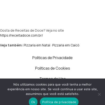
Gosta de Receitas de Doce? Veja no site
https://receitadoce.com.br/
Veja também:
Pizzaria em Natal
·
Pizzaria em Caicó
Politicas de Privacidade
Politicas de Cookies
Termos de Uso
Nós utilizamos cookies para que você tenha a melhor
Contato
experiência em nosso site. Se você continua a usar este site,
assumimos que você está satisfeito.
Quem Somos
Ok
Política de privacidade