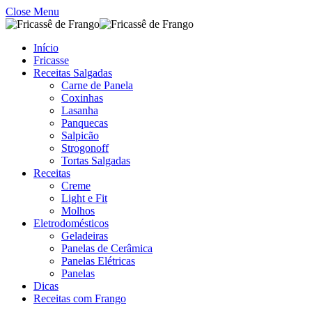
Close Menu
Início
Fricasse
Receitas Salgadas
Carne de Panela
Coxinhas
Lasanha
Panquecas
Salpicão
Strogonoff
Tortas Salgadas
Receitas
Creme
Light e Fit
Molhos
Eletrodomésticos
Geladeiras
Panelas de Cerâmica
Panelas Elétricas
Panelas
Dicas
Receitas com Frango